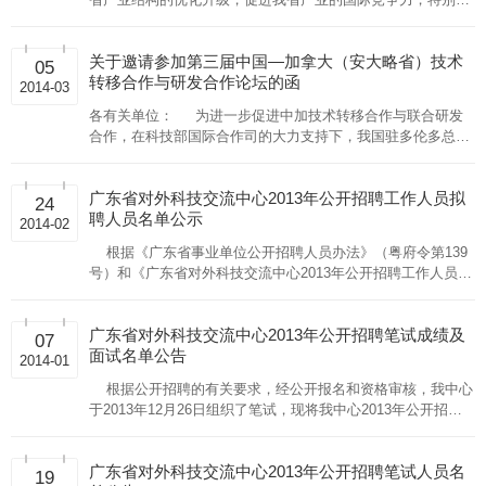
促进创新型中小企业的成果转化，应意大利艾米利亚-罗马涅大
区政府的邀请，我中心定于2
关于邀请参加第三届中国—加拿大（安大略省）技术
05
转移合作与研发合作论坛的函
2014-03
各有关单位： 为进一步促进中加技术转移合作与联合研发
合作，在科技部国际合作司的大力支持下，我国驻多伦多总领
事馆与加拿大安大略省研究与创新厅合作，将于5月中旬在加
拿大多伦多共同组织召开“第三
广东省对外科技交流中心2013年公开招聘工作人员拟
24
聘人员名单公示
2014-02
根据《广东省事业单位公开招聘人员办法》（粤府令第139
号）和《广东省对外科技交流中心2013年公开招聘工作人员公
告》的有关规定，经公开报名、资格审核、笔试、面试、体
检、考察等工作程序，
广东省对外科技交流中心2013年公开招聘笔试成绩及
07
面试名单公告
2014-01
根据公开招聘的有关要求，经公开报名和资格审核，我中心
于2013年12月26日组织了笔试，现将我中心2013年公开招聘
考试成绩及进入面试人员名单（见附件）予以公告。咨询电
话：83563483。
广东省对外科技交流中心2013年公开招聘笔试人员名
19