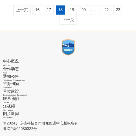
日共七个
上一页
16
17
18
19
20
...
22
23
下一页
中心概况
About Us
合作动态
News
通知公告
Notices and Announcements
主办刊物
Publications
单位建设
Construction and Development
联系我们
Contact Us
短视频
Short Videos
图片新闻
Photo News
© 2024 广东省科技合作研究促进中心版权所有
粤ICP备05080322号