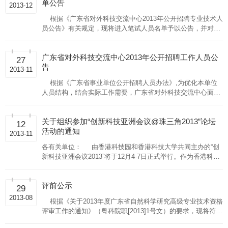
单公告
2013-12
根据《广东省对外科技交流中心2013年公开招聘专业技术人
员公告》有关规定，现将进入笔试人员名单予以公告，并对笔
试工作有关事项通知如下： 一、参加笔试人员名单 财务
部：黄伟
广东省对外科技交流中心2013年公开招聘工作人员公
27
告
2013-11
根据《广东省事业单位公开招聘人员办法》,为优化本单位
人员结构，结合实际工作需要，广东省对外科技交流中心面向
社会公开招聘2名事业编制工作人员。为确保本次招聘公开、
公平、公正地进行，现将有关事项
关于组织参加“创新科技亚洲会议@珠三角2013”论坛
12
活动的通知
2013-11
各有关单位： 由香港科技园和香港科技大学共同主办的“创
新科技亚洲会议2013”将于12月4-7日正式举行。作为香港科技
园公司的旗舰活动，创新科技亚洲会议自举办以来一直致力于
打造一个面向学术
评前公示
29
2013-08
根据《关于2013年度广东省自然科学研究高级专业技术资格
评审工作的通知》（粤科院职[2013]1号文）的要求，现将符合
申报条件人员材料进行评前公示，时间从2013年8月29日-9月6