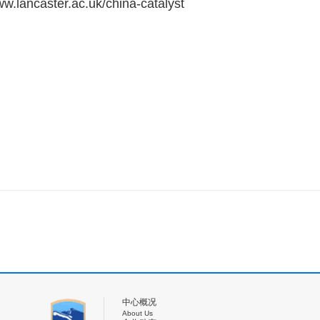
w.lancaster.ac.uk/china-catalyst
中心概况
About Us