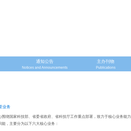
通知公告
主办刊物
Notices and Announcements
Publications
要业务
心围绕国家科技部、省委省政府、省科技厅工作重点部署，致力于核心业务能
职能，主要分为以下六大核心业务：