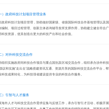
一）政府科技计划项目管理业务
担政府科技计划项目管理，协助做好国家级、省级国际科技合作基地管理以及
南编制、项目过程管理、创新主体咨询辅导发挥支撑作用，协助建立健全符合
用科技资源，使其创造出更大的科技产出和社会价值。
二）对外科技交流合作
助组织实施政府间科技合作项目与重点国别及区域交流合作，组织承办涉外科技
”倡议和实施“走出去”战略搭建资讯互通、资源共享的国际科技交流合作平台，
业科技成果转化，为科技强省建设提供专业的科技合作服务。
三）引智与人才服务
展海外人才与科技交流合作需求征集与反馈工作，承办引智引才活动，积极开
家工作许可下放等行政事项、在粤工作外国专家群体疫情防控服务、国家和省