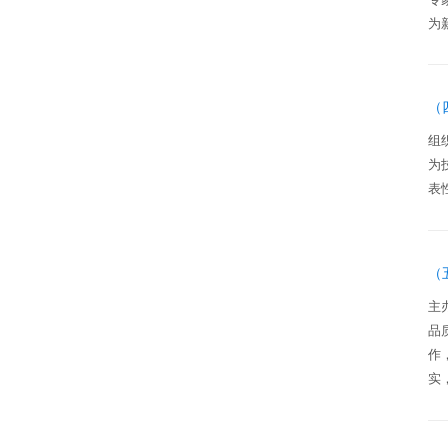
为
（
组
为
表
（
主
品
作
实