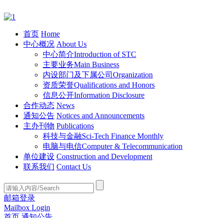
首页
Home
中心概况
About Us
中心简介
Introduction of STC
主要业务
Main Business
内设部门及下属公司
Organization
资质荣誉
Qualifications and Honors
信息公开
Information Disclosure
合作动态
News
通知公告
Notices and Announcements
主办刊物
Publications
科技与金融
Sci-Tech Finance Monthly
电脑与电信
Computer & Telecommunication
单位建设
Construction and Development
联系我们
Contact Us
邮箱登录
Mailbox Login
首页
通知公告