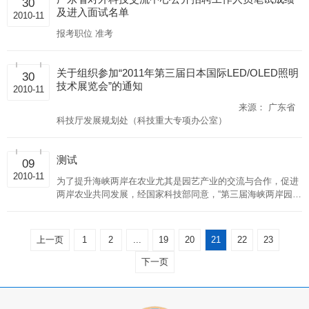
30
及进入面试名单
2010-11
报考职位 准考
关于组织参加“2011年第三届日本国际LED/OLED照明
30
技术展览会”的通知
2010-11
来源： 广东省
科技厅发展规划处（科技重大专项办公室）
测试
09
2010-11
为了提升海峡两岸在农业尤其是园艺产业的交流与合作，促进
两岸农业共同发展，经国家科技部同意，“第三届海峡两岸园艺
学术研讨会暨粤闽台园艺科技学术论坛”将于 2009年4月在广东
省汕头市召开。 一、会议名称 “第三 为了提升海峡两岸在农业
尤其是园艺产业的交流与合作，促进两岸农业共同发展，经国
上一页
1
2
...
19
20
21
22
23
家科技部同意，“第三届海峡两岸园艺学术研讨会暨粤闽台园艺
科技学术论坛”将于 2009年4月在广东省汕头市召开。 一、会
下一页
议名称 “第三届海峡两岸园艺学术研讨会暨粤闽台园艺科技学
术论坛” 二、会议时间 2009年4月15-16日，会期二天，含实地
考察半天。2009年4月14日报到，4月17日离会。 三、会议地