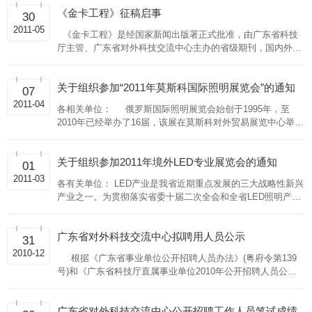
《金卡工程》征稿启事
30
2011-05
《金卡工程》是经国家新闻出版署正式批准，由广东省科技
厅主管、广东省对外科技交流中心主办的省级期刊，国内外公
开发行。国内统一连续出版物号CN44—1541/T，国际标准刊
号ISSN1671-249
关于组织参加“2011年莫斯科国际照明展览会”的通知
07
2011-04
各相关单位： 俄罗斯国际照明展览会始创于1995年，至
2010年已经举办了16届，该展在莫斯科对外贸易展览中心举
办，是东欧国家中规模最大的灯具、灯饰、照明产品及配件展
览会。 作为
关于组织参加2011年境外LED专业展览会的通知
01
2011-03
各有关单位： LED产业是我省近期重点发展的三大战略性新兴
产业之一。为贯彻落实省委十届二次全会和全省LED照明产业
发展工作会议精神，抢抓LED产业迅猛发展的重要机遇，全面
实施“走出去”战略，提高
广东省对外科技交流中心拟聘用人员公示
31
2010-12
根据《广东省事业单位公开招聘人员办法》(粤府令第139
号)和《广东省科技厅直属事业单位2010年公开招聘人员公
告》的有关规定，经公开报名、资格审核、笔试、面试、体
检、考察等工作程序，拟聘用
广东省对外科技交流中心公开招聘工作人员笔试成绩