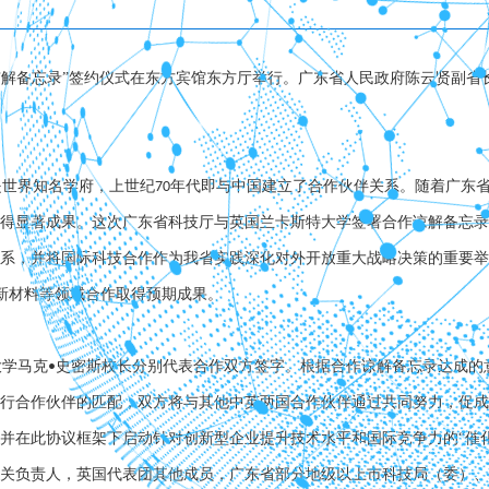
谅解备忘录”签约仪式在东方宾馆东方厅举行。广东省人民政府陈云贤副省
是世界知名学府，上世纪
年代即与中国建立了合作伙伴关系。随着广东
70
得显著成果。这次广东省科技厅与英国兰卡斯特大学签署合作谅解备忘录
系，并将国际科技合作作为我省实践深化对外开放重大战略决策的重要举
新材料等领域合作取得预期成果。
大学马克
史密斯校长分别代表合作双方签字。根据合作谅解备忘录达成的
•
行合作伙伴的匹配；双方将与其他中英两国合作伙伴通过共同努力，促成
并在此协议框架下启动针对创新型企业提升技术水平和国际竞争力的“催
关负责人，英国代表团其他成员，广东省部分地级以上市科技局（委）、