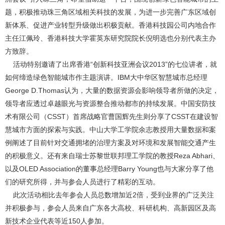
题，积极推动珠三角区域相关科技的发展，为进一步完善广东区域创
新体系、促进产业转型升级做出积极贡献。香港科技园公司内地合作
主任江佩玲、香港科技大学霍英东研究院院长倪明选也分别代表主办
方致辞。
活动特别邀请了出席香港“创新科技亚洲会议2013”的七位讲者，就
如何缔造绿色智能城市作主题演讲。IBM大中华区智慧城市总经理
George D.Thomas认为，大量的数据资源会影响领导者所做的决定，
领导者应透过卓越眼光与资源整合推动都市的持续发展。中国安防技
术有限公司（CSST）首席战略官曹国辉先生则分享了CSST在建设智
慧城市方面的探索与实践。中山大学工学院余志教授用大量数据和案
例阐述了目前针对交通拥堵的治理方案及对环境和发展智能交通产生
的积极意义。还有来自瑞士苏黎世联邦理工学院的教授Reza Abhari、
以及OLED Association的董事总经理Barry Young也与大家分享了他
们的研究所得，并与参会人员进行了精彩的互动。
此次活动相比去年参会人员总数增加近2倍，受到业界的广泛关注
并积极参与，参会人员来自广东各大高校、科研机构、高新园区及高
新技术企业代表等近150人参加。