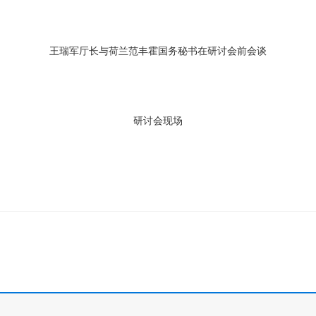
王瑞军厅长与荷兰范丰霍国务秘书在研讨会前会谈
研讨会现场