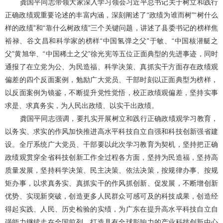
龚国平同志带领大家深入学习领会习近平总书记关于树立和践行
正确政绩观重要论述的丰富内涵，深刻阐述了“政绩为谁而树”“树什么
样的政绩”和“靠什么树政绩”三个关键问题，讲述了县委书记的榜样焦
裕禄、谷文昌和科学家的榜样“中国氢弹之父”于敏、“中国核潜艇之
父”黄旭华、“中国稀土之父”徐光宪等五位正面典型的先进事迹，同时
通报了在立党为公、为民造福、科学决策、真抓实干方面存在政绩观
偏差的四个反面案例，勉励广大党员、干部时刻以正面典型为榜样，
以反面案例为镜鉴，不断提升党性觉悟，校正政绩观偏差，坚持实事
求是、求真务实，为人民出政绩、以实干出政绩。
龚国平同志强调，要扎实开展树立和践行正确政绩观学习教育，
以务实、求实的作风加快推进高水平科技自立自强和科技创新强省建
设。全厅系统广大党员、干部要以此次学习教育为契机，坚持把正确
政绩观贯穿全省科技创新工作全过程各方面，坚持为民造福，坚持高
质量发展，坚持科学决策、民主决策、依法决策，按规律办事、按规
矩办事，以求真务实、真抓实干的作风抓创新、促发展，不断增创新
优势、实现新突破，创造更多人民群众可感可及的科技成果，创造经
得起实践、人民、历史检验的实绩，为广东在提升高水平科技自立自
强能力继续走在全国前列、打造具有全球影响力的产业科技创新中心