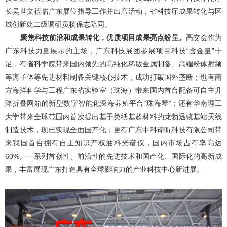
长吴世文莅临广东展位指导工作并出席活动，省科技厅成果转化与区
域创新处二级调研员杨保志陪同。
聚焦科技前沿和成果转化，优质项目成果亮点纷呈。
高交会作为
广东科技力量展示的主场，广东科技展团参展项目科技“含金量”十
足，有省科学院带来国内领先的高纯化稀散金属制备、高端粉体射频
等离子体等先进材料制备关键核心技术，成功打破国外垄断；也有南
方海洋科学与工程广东省实验室（珠海）带来国内首台配备可自主升
降折叠网箱的新型数字智能化深海养殖平台“珠海琴”；还有华南理工
大学带来全球范围内首次提出基于类纸基超材料的龙勃透镜基站天线
制造技术，现已实现全面国产化；更有广东中科谛听科技有限公司带
来我国首台拥有自主知识产权油料光谱仪，国内市场占有率高达
60%。一系列首创性、前沿性的先进技术和国产化、国际化的高新成
果，丰富展现广东打造具有全球影响力的产业科技中心新进展。