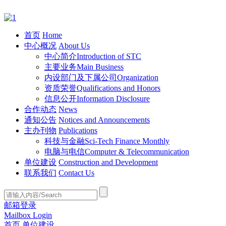
首页
Home
中心概况
About Us
中心简介
Introduction of STC
主要业务
Main Business
内设部门及下属公司
Organization
资质荣誉
Qualifications and Honors
信息公开
Information Disclosure
合作动态
News
通知公告
Notices and Announcements
主办刊物
Publications
科技与金融
Sci-Tech Finance Monthly
电脑与电信
Computer & Telecommunication
单位建设
Construction and Development
联系我们
Contact Us
邮箱登录
Mailbox Login
首页
单位建设