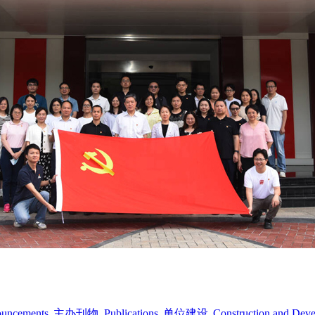
ouncements
主办刊物
Publications
单位建设
Construction and Dev