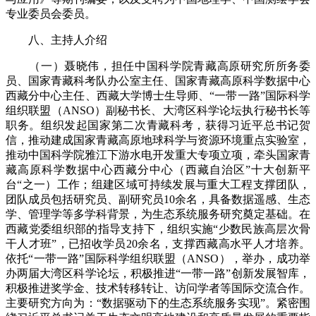
专业委员会委员。
八、主持人介绍
（一）聂晓伟，担任中国科学院青藏高原研究所所务委
员、国家青藏科考队办公室主任、国家青藏高原科学数据中心
西藏分中心主任、西藏大学博士生导师、“一带一路”国际科学
组织联盟（ANSO）副秘书长、大湾区科学论坛执行秘书长等
职务。组织发起国家第二次青藏科考，获得习近平总书记贺
信，推动建成国家青藏高原地球科学与资源环境重点实验室，
推动中国科学院雅江下游水电开发重大专项立项，牵头国家青
藏高原科学数据中心西藏分中心（西藏自治区”十大创新平
台“之一）工作；组建区域可持续发展与重大工程支撑团队，
团队成员包括研究员、副研究员10余名，具备数据遥感、生态
学、管理学等多学科背景，为生态系统服务研究奠定基础。在
西藏党委组织部的指导支持下，组织实施“少数民族高层次骨
干人才班”，已招收学员20余名，支撑西藏高水平人才培养。
依托“一带一路”国际科学组织联盟（ANSO），举办，成功举
办两届大湾区科学论坛，积极推进“一带一路”创新发展智库，
积极推进奖学金、技术转移转让、访问学者等国际交流合作。
主要研究方向为：“数据驱动下的生态系统服务实现”。紧密围