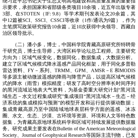
绕习近平总书记关于生态文明高地建设和高质量发展的重要指
示要求，承担国家和省部级各类项目10余项，近五年出版专著
3部、在STOTEN（IF: 9.8）等学术期刊发表论文20余篇，其
中12篇被SCI、SSCI、CSSCI等收录（1作/通讯为9篇），作为
主笔撰写政策研究报告10余篇，近10次获得中央领导、西藏自
治区领导批示。
（二）潘小多，博士，中国科学院青藏高原研究所特聘骨
干研究员，博士生导师，大湾区科学论坛总工程师。主要研究
方向为：区域气候变化，数据同化，数据集成，大数据分析。
建立了区域气候模式降水遥感产品同化框架，用于同化多普勒
雷达资料、FY－系列、TRMM、GPM、AMSR－E 和MODIS
等多源主被动微波遥感的降雨与降雪产品，以提高区域气候模
式的降水（雨雪）模拟精度；研发了高时空分辨率长时间序列
的黑河流域近地表大气资料，为基金委重大研究计划“黑河流
域生态－水文过程集成研究”集成项目“黑河流域水－生态－经
济系统的集成模拟与预测”的模型开发和运行提供驱动数据；
集成青藏高原乃至中国陆域地球表层科学方面的遥感、冰冻
圈、水文、生态、沙漠、古环境等资源、环境和人文等特色数
据集，为青藏高原地球系统科学和区域可持续发展提供数据服
务。研究成果主要发表在Bulletin of the American Meteorological
Society、Journal of Geophysical Research等国际主流刊物，已发