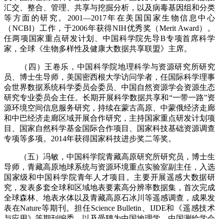
汇交、整合、管理、共享与挖掘分析，以及病毒基因组和分类
等方面的研究。2001—2017年在美国国家生物信息中心
（NCBI）工作，于2006年获得NIH优秀奖（Merit Award）。
任两项国家重点研发计划、中国科学院先导B专项首席科学
家，全球《生物多样性及健康大数据共享联盟》主席。
（四）王卷乐，中国科学院地理科学与资源研究所研究
员、博士生导师，美国密西根大学访问学者，任国际科学理事
会世界数据系统科学委员会委员、中国自然资源学会资源生态
研究专业委员会主任。长期开展科学数据共享和“一带一路”资
源环境空间信息服务研究，持续在蒙古高原、中蒙俄经济走廊
和中巴经济走廊区域开展合作研究，主持国家重点研发计划项
目、国家自然科学基金国际合作项目、国家科技基础资源调查
专项等多项。2014年获得国家科技进步奖二等奖。
（五）冯敏，中国科学院青藏高原研究所研究员，博士生
导师，青藏高原地球系统与资源环境重点实验室副主任，入选
国家级和中国科学院青年人才项目。主要开展遥感大数据研
究，发表多套全球和区域地表要素高分辨率数据集，首次完成
全球森林、地表水体以及青藏高原石冰川等遥感调查，成果发
表在Nature等期刊。担任Science Bulletin、IJDE和《遥感技术
与应用》等期刊编委，以及受聘为中国地理学、中国测绘学会