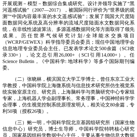
开展观测－模型－数据综合集成研究。设计并领导实施了“黑
河遥感试验”（2007—2017），被国际同行评价为“世界级的观
测”“中国内容最丰富的水文遥感试验”；发展了我国大尺度陆
面数据同化系统及高分辨率的流域尺度陆面水文数据同化系
统，在非线性滤波算法、多源遥感数据同化等方面取得了领先
成果。历任世界气候研究计划/全球能水交换项目
（WCRP/GEWEX）科学指导委员会委员；现任中国地理学会
信息地理专业委员会主任。已发表学术论文500余篇（SCI收
录330+），论文总引用26,000+（SCI引用14,000+）。任
Science Bulletin，《中国科学: 地球科学》等多个国际期刊编
委。
（二）张晓林，横滨国立大学工学博士，曾任东京工业大
学教授，中国科学院上海微系统与信息技术研究所仿生视觉系
统实验室原主任、研究员，上海脑科学与类脑研究中心专家组
专家，上海机器人学会副理事长、常务理事，中国神经科学学
会理事，仿生视觉控制系统原理发明人，相关论文80余篇，专
利50项（授权26项）。
（三）鲍一明，中国科学院北京基因组研究所（国家生物
信息中心）研究员，博士生导师，中国科学院特聘核心研究
员，国家基因组科学数据中心主任，主要从事生物信息大数据