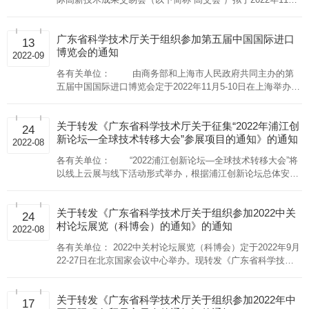
15-19日在深圳举办。本届高交会将举办展览展示、论坛、专
业技术会议、活动和分会场等活动，充分发挥高交会在推动高
广东省科学技术厅关于组织参加第五届中国国际进口
新技术成果转化、经济技术交流与合作的重要作用。根据省政
13
博览会的通知
府要求，由省科学技术厅继续牵头组织广东科技展团参加本届
2022-09
高交会。现将有关事项通知如下： 一、展会时间及地点
各有关单位： 由商务部和上海市人民政府共同主办的第
时间：2022年11月15-19日（拟） 地点：深圳会展中心
五届中国国际进口博览会定于2022年11月5-10日在上海举办。
二、广东展区位置 深圳会展中心9号馆 三、项目及活
根据第五届中国国际进口博览会组委会招商工作要求，我省将
动遴选范围 （一）参展项目征集 围绕创新驱动发展战略、“十
组建交易团组织采
四五”规划重点产业布局和我省重点发展领域, 广东科技展团主
关于转发《广东省科学技术厅关于征集“2022年浦江创
24
要征集以下展示内容： 1.聚焦高端制造、新材料、新一代信息
新论坛—全球技术转移大会”参展项目的通知》的通知
2022-08
技术、生命科学、绿色低碳、数字经济、海洋经济、产业融合
等重点领域，加大对产业发展关键核心技术成果展示，遴选一
各有关单位： “2022浦江创新论坛—全球技术转移大会”将
批高精尖的科技创新技术和产品参展。 2.遴选一批省内高校、
以线上云展与线下活动形式举办，根据浦江创新论坛总体安排
科研院所、创新中心、研发中心和孵化平台、省实验室等单位
和疫情防控相关要求展览展示将于2022年8月28-30 日线上举
在前沿技术领域的最新科研成果参展。 3.遴选一批地市重点优
行，专题论
势产业的龙头企业和创新成果参展。 鼓励参展单位携带实物展
关于转发《广东省科学技术厅关于组织参加2022中关
24
品参展，大会在宣传推广、奖项评选方面优先考虑携带实物展
村论坛展览（科博会）的通知》的通知
2022-08
品参展的单位。 （二）同期活动安排 1.充分利用大会平台，
各有关单位： 2022中关村论坛展览（科博会）定于2022年9月
鼓励各地市积极开展信息发布、技术对接、路演推介等同期活
22-27日在北京国家会议中心举办。现转发《广东省科学技术
动，广东科技展团将为此类活动提供协调服务。 2.积极组织参
厅关于组织参加2022中关村论坛展览（科博会）的通知》（粤
展单位参与专场技术会议、专业沙龙活动、新产品新技术发布
科函区字〔2022〕1191号），具体通知见附件。欢迎有意参展
活动、项目配对洽谈活动等大会同期活动。 四、组织工作要求
关于转发《广东省科学技术厅关于组织参加2022年中
的单位踊跃报名。 附件：《广东省科学技术厅关于组织参加
（一）请各地市、各单位高度重视，紧密结合大会聚焦领
17