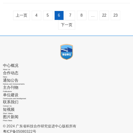
农业高新技术产业示范区举办。现转发《广东省科学技术厅关
省科技厅 2022年09月13日
时反馈参赛情况至上述邮箱，以便我厅掌握省内有关报名参赛
于组织参加第二十九届中国杨凌农业高新科技成果博览会的通
情况。 二、参赛组别 大赛按照企业组和团队组进行比
知》 （粤科函农字〔2022〕1106号），具体通知见附件。欢
上一页
4
5
6
7
8
...
22
23
赛。每支参赛队伍的核心成员不少于3人，核心成员中，中国
迎有意参展的单位踊跃报名。 附件：《广东省科学技术厅关于
或东盟国家队员的占比应不少于50%。鼓励中国、东盟国家和
组织参加第二十九届中国杨凌农业高新科技成果博览会的通
下一页
其他国家的队员组成联合参赛队伍；联合参赛队伍中，中国和
知》（粤科函农字〔2022〕1106号）
东盟国家队员的总数占比应不少于50%。 三、比赛领域和语
言 大赛按照现代农业、数字经济、生物医药及健康、节能环保
四个领域进行报名和比赛，每个企业或团队只能选择一个组
别、一个行业领域报名参赛。大赛官方语言为英语，参赛队伍
须提交英文参赛材料。 四、联系方式 （一）广东省科学
技术厅。 联系人：杨苞梅、余凯 电 话：020-83163863、
中心概况
83163868 邮 箱：skjt_yangbm@gd.gov.cn （二） 广西壮族
About Us
合作动态
自治区科学技术厅（中国-东盟技术转移中心）。 联系人：王
News
璐、唐溢波 电 话：0771-3370856、3370015 邮 箱：
通知公告
caiec2022@vip.163.com （三） 科技部火炬中心。 联系人：
Notices and Announcements
主办刊物
孟庆璞 电 话：010-88656180 邮 箱：guoj1@ctp.gov.cn 其
Publications
单位建设
他未尽事宜详见附件。 附件：科技部火炬高技术产业开发中心
Construction and Development
关于举办2022年中国—东盟创新创业大赛的通知 省科技厅
联系我们
2022年8月12日
Contact Us
短视频
Short Videos
图片新闻
Photo News
© 2024 广东省科技合作研究促进中心版权所有
粤ICP备05080322号