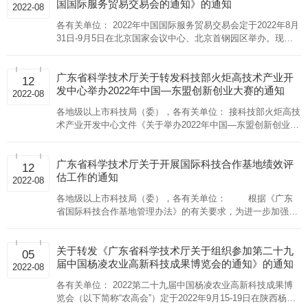
国国际服务贸易交易会的通知》的通知
2022中关村论坛展览（科博会）的通知》（粤科函区字
域，精心组织参展项目，重点展示我省高新区、高新技术企
2022-08
〔2022〕1191号）
业、高校、科研院所和科技创新平台等创新主体的项目成果。
各有关单位： 2022年中国国际服务贸易交易会定于2022年8月
为提升广东科技展团的现场展示和互动效果，要求项目以展
31日-9月5日在北京国家会议中心、北京首钢园区举办。现转
板、实物模型或产品、场景应用、互动演示等展示形式为主，
发《广东省科学技术厅关于组织参加2022年中国国际服务贸易
增强展区互动体验。 （二）各地市可视情况提交3～5分钟
交易会的通知》（粤科函区字〔2022〕1155号），具体通知见
宣传片，在广东科技展团LED屏展播。 五、参展费用
广东省科学技术厅关于转发科技部火炬高技术产业开
附件。欢迎有意参展的单位踊跃报名。 附件：《广东省科学技
12
广东科技展团统一负责展位设计布展，由省科技合作研究
发中心举办2022年中国—东盟创新创业大赛的通知
术厅关于组织参加2022年中国国际服务贸易交易会的通知》
2022-08
促进中心具体承办。参展单位免收场地费和布展费，交通住宿
（粤科函区字〔2022〕1155号）
等差旅费用自理。 六、报名事项 （一）参展项目技术或
各地级以上市科技局（委），各有关单位： 接科技部火炬高技
产品应具有合法合规的知识产权认证（自主知识产权、消化吸
术产业开发中心文件《关于举办2022年中国—东盟创新创业大
收创新或国内外联合研发技术等）。 （二）请申请参展单位于
赛的通知》（国科火字〔2022〕142号），2022年中国—东盟
9月30日17:00前，结合项目情况填写《第二十四届中国国际高
创新创业大赛（以下简称“大赛”）将于2022年10～12月举办。
新技术成果交易会广东科技展团参展报名表》（附件），并将
广东省科学技术厅关于开展国际科技合作基地绩效评
现转发有关事项要求，请各单位积极组织本地区、本单位创新
12
表格盖章扫描件及Word文档，单位logo及二维码、项目视频和
估工作的通知
主体报名参赛，积极加强与东盟国家间的创新创业交流合作。
2022-08
项目相关图片3～4张（产品、应用场景、获奖证书等高精度图
一、报名时间与渠道 2022年8月8日～9月30日，请自评符
各地级以上市科技局（委），各有关单位： 根据《广东
片，每张图片要求1M以上）报送至电子邮箱。 （三）广东科
合参赛条件的企业和团队登陆大赛官方网站
省国际科技合作基地管理办法》的有关要求，为进一步加强广
技展团将对报送单位与展示项目进行筛选，遴选确定参展名
（www.caiec.cattc.org.cn）统一注册报名，按要求提交完整、
东省国际科技合作基地（以下简称国合基地）动态管理，优化
单。 （四）了解高交会详细情况可登录
真实的报名材料。若无法通过官网报名，可下载附件中的报名
国合基地布局，推动国合基地
https://www.chtf.com。 七、联系方式 （一）省科技合作
表，填写参赛信息，将报名表及完整材料发送至邮箱：
关于转发《广东省科学技术厅关于组织参加第二十九
05
研究促进中心。 联系人：丘雅、傅珍妮 电 话：
caiec2022@vip.163.com，邮件主题命名为“创赛报名—参赛项
届中国杨凌农业高新科技成果博览会的通知》的通知
020-83717947、83701756 邮 箱：skjt_caijf@gd.gov.cn
2022-08
目名称—团队联系人姓名”。大赛报名只有以上两种渠道，其他
（二）省科技厅成果与区域处。 联系人：郭昳琦、杨保志
报名渠道均无效。大赛不向参赛企业和团队收取任何费用。
各有关单位： 2022第二十九届中国杨凌农业高新科技成果博
电 话：020-83163891、83163862 附件：《第二十
各企业和团队报名成功后，请务必将报名材料抄送省科技
览会（以下简称“农高会”）定于2022年9月15-19日在陕西杨凌
四届中国国际高新技术成果交易会广东科技展团参展报名表》
厅相关工作邮箱skjt_yangbm@gd.gov.cn，并于大赛结束后及