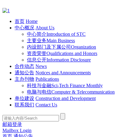
首页
Home
中心概况
About Us
中心简介
Introduction of STC
主要业务
Main Business
内设部门及下属公司
Organization
资质荣誉
Qualifications and Honors
信息公开
Information Disclosure
合作动态
News
通知公告
Notices and Announcements
主办刊物
Publications
科技与金融
Sci-Tech Finance Monthly
电脑与电信
Computer & Telecommunication
单位建设
Construction and Development
联系我们
Contact Us
邮箱登录
Mailbox Login
首页
通知公告