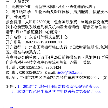
三、人员要求
1、高科技企业、高新技术园区及企业孵化器的代表；
2、与生物科学、生物医药及医疗器械、清洁能源、信息技术
四、出访费用
参会费用：人民币26800元，包含国际旅费、当地食宿交通费
我中心负责联系以色列有关机构发出邀请函，请参团单位自
请于5月17日前汇至我中心账号：
开户名称：广东省对外科技交流中心
开户账号：3602087919200008140
开户银行：广州市工商银行银山支行（汇款时请注明“以色列生物
五、报名与联系方式
有意向参会的单位，请于4月26日前将报名表（见附件1）
广东省对外科技交流中心交流引智部 齐霖 丁美妮
电 话：020-83561164、83561424
传 真：020-83549275 E-mail:
ste09@163.com
地 址：广州市越秀区连新路171号广东科学馆东楼206，（510
附件：
1、2013年赴以色列项目对接洽谈活动报名表.doc
2、2012年以色列生命科学与生物医药展览会简介.doc