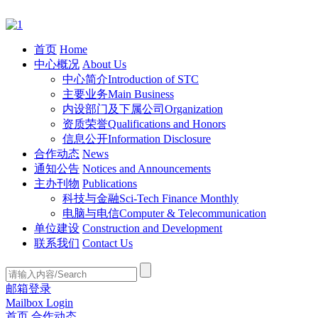
首页
Home
中心概况
About Us
中心简介
Introduction of STC
主要业务
Main Business
内设部门及下属公司
Organization
资质荣誉
Qualifications and Honors
信息公开
Information Disclosure
合作动态
News
通知公告
Notices and Announcements
主办刊物
Publications
科技与金融
Sci-Tech Finance Monthly
电脑与电信
Computer & Telecommunication
单位建设
Construction and Development
联系我们
Contact Us
邮箱登录
Mailbox Login
首页
合作动态