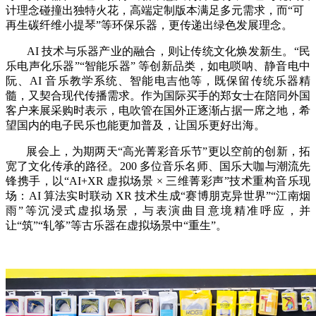
计理念碰撞出独特火花，高端定制版本满足多元需求，而“可
再生碳纤维小提琴”等环保乐器，更传递出绿色发展理念。
AI 技术与乐器产业的融合，则让传统文化焕发新生。“民
乐电声化乐器”“智能乐器” 等创新品类，如电唢呐、静音电中
阮、AI 音乐教学系统、智能电吉他等，既保留传统乐器精
髓，又契合现代传播需求。作为国际买手的郑女士在陪同外国
客户来展采购时表示，电吹管在国外正逐渐占据一席之地，希
望国内的电子民乐也能更加普及，让国乐更好出海。
展会上，为期两天“高光菁彩音乐节”更以空前的创新，拓
宽了文化传承的路径。200 多位音乐名师、国乐大咖与潮流先
锋携手，以“AI+XR 虚拟场景 × 三维菁彩声”技术重构音乐现
场：AI 算法实时联动 XR 技术生成“赛博朋克异世界”“江南烟
雨”等沉浸式虚拟场景，与表演曲目意境精准呼应，并
让“筑”“轧筝”等古乐器在虚拟场景中“重生”。