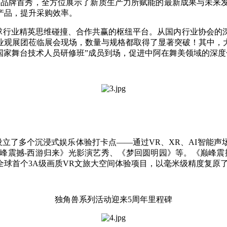
新品首发和品牌首秀，全方位展示了新质生产力所赋能的最新成果与
产品，提升采购效率。
行业精英思维碰撞、合作共赢的枢纽平台。从国内行业协会的深
专业观展团莅临展会现场，数量与规格都取得了显著突破！其中，
国家舞台技术人员研修班”成员到场，促进中阿在舞美领域的深度
立了多个沉浸式娱乐体验打卡点——通过VR、XR、AI智能声
峰震撼-西游归来》光影演艺秀、《梦回圆明园》等。《巅峰震
全球首个3A级画质VR文旅大空间体验项目，以毫米级精度复原
独角兽系列活动迎来5周年里程碑