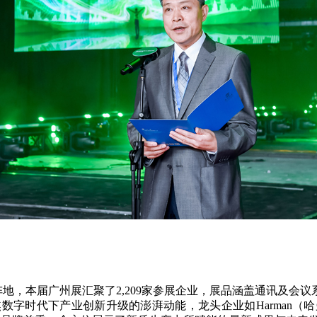
，本届广州展汇聚了2,209家参展企业，展品涵盖通讯及会议
下产业创新升级的澎湃动能，龙头企业如Harman（哈曼国际）、Yam