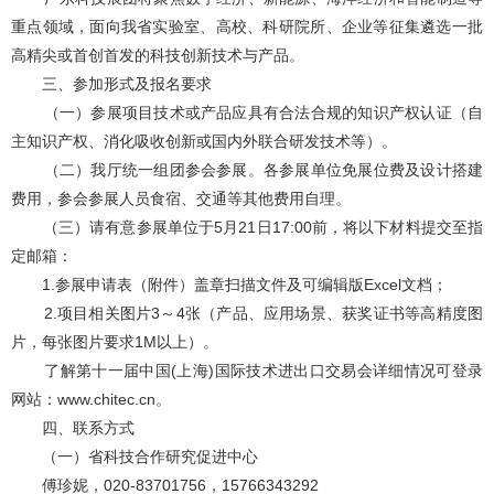
重点领域，面向我省实验室、高校、科研院所、企业等征集遴选一批
高精尖或首创首发的科技创新技术与产品。
三、参加形式及报
名要求
（一）参展项目技术或产品应具有合法合规的知识产权认证（自
主知识产权、消化吸收创新或国内外联合研发技术等）。
（二）我厅统一组团参会参展。各参展单位免展位费及设计搭建
费用，参会参展人员食宿、交通等其他费用自理。
（三）请有意参展单位于5月21日17:00前，将以下材料提交至指
定邮箱：
1.参展申请表（附件）盖章扫描文件及可编辑版Excel文档；
2.项目相关图片3～4张（产品、应用场景、获奖证书等高精度图
片，每张图片要求1M以上）。
了解第十一届中国(上海)国际技术进出口交易会详细情况可登录
网站：www.chitec.cn。
四、联系方式
（一）省科技合作研究促进中心
傅珍妮，020-83701756，15766343292