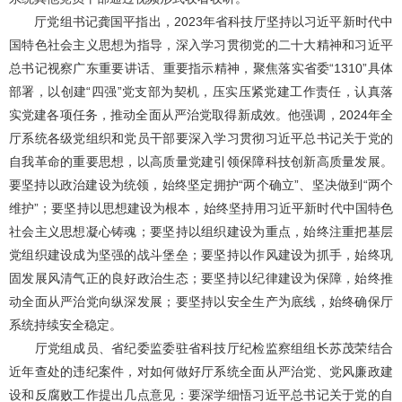
厅党组书记龚国平指出，2023年省科技厅坚持以习近平新时代中
国特色社会主义思想为指导，深入学习贯彻党的二十大精神和习近平
总书记视察广东重要讲话、重要指示精神，聚焦落实省委“1310”具体
部署，以创建“四强”党支部为契机，压实压紧党建工作责任，认真落
实党建各项任务，推动全面从严治党取得新成效。他强调，2024年全
厅系统各级党组织和党员干部要深入学习贯彻习近平总书记关于党的
自我革命的重要思想，以高质量党建引领保障科技创新高质量发展。
要坚持以政治建设为统领，始终坚定拥护“两个确立”、坚决做到“两个
维护”；要坚持以思想建设为根本，始终坚持用习近平新时代中国特色
社会主义思想凝心铸魂；要坚持以组织建设为重点，始终注重把基层
党组织建设成为坚强的战斗堡垒；要坚持以作风建设为抓手，始终巩
固发展风清气正的良好政治生态；要坚持以纪律建设为保障，始终推
动全面从严治党向纵深发展；要坚持以安全生产为底线，始终确保厅
系统持续安全稳定。
厅党组成员、省纪委监委驻省科技厅纪检监察组组长苏茂荣结合
近年查处的违纪案件，对如何做好厅系统全面从严治党、党风廉政建
设和反腐败工作提出几点意见：要深学细悟习近平总书记关于党的自